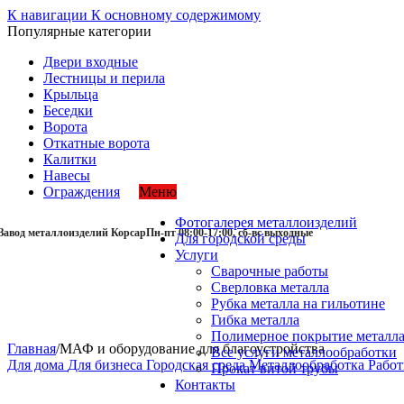
К навигации
К основному содержимому
Популярные категории
Двери входные
Лестницы и перила
Крыльца
Беседки
Ворота
Откатные ворота
Калитки
Навесы
Ограждения
Меню
Фотогалерея металлоизделий
Завод металлоизделий Корсар
Пн-пт 08:00-17:00, сб-вс выходные
Для городской среды
Услуги
Сварочные работы
Сверловка металла
Рубка металла на гильотине
Гибка металла
Полимерное покрытие металл
Главная
/
МАФ и оборудование для благоустройства
Все услуги металлообработки
Для дома
Для бизнеса
Городская среда
Металлообработка
Рабо
Прокат витой трубы
Контакты